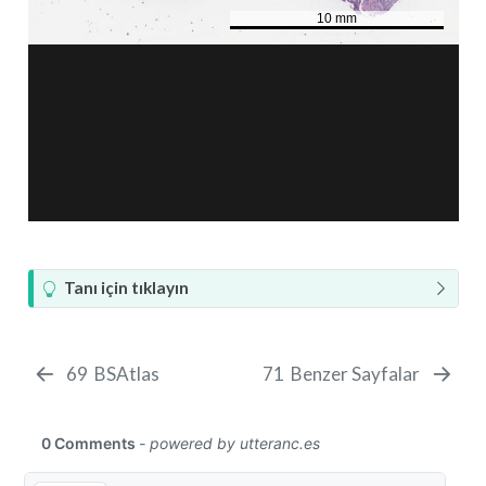
İ
Tanı için tıklayın
p
u
c
69
BSAtlas
71
Benzer Sayfalar
u